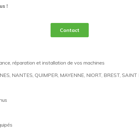
us !
Contact
nce, réparation et installation de vos machines
. (RENNES, NANTES, QUIMPER, MAYENNE, NIORT, BREST, SAINT
nnus
quipés