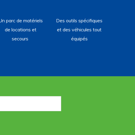
Un parc de matériels
Des outils spécifiques
de locations et
et des véhicules tout
secours
équipés